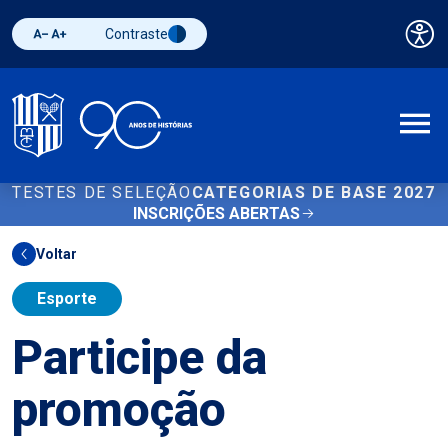
Contraste
Pai
Diminuir fonte
Aumentar fonte
Alternar contraste
A
TESTES DE SELEÇÃO
CATEGORIAS DE BASE 2027
INSCRIÇÕES ABERTAS
Voltar
Esporte
Participe da
promoção