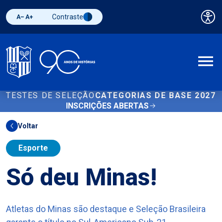
Contraste
Pai
Diminuir fonte
Aumentar fonte
Alternar contraste
A
TESTES DE SELEÇÃO
CATEGORIAS DE BASE 2027
INSCRIÇÕES ABERTAS
Voltar
Esporte
Só deu Minas!
Atletas do Minas são destaque e Seleção Brasileira