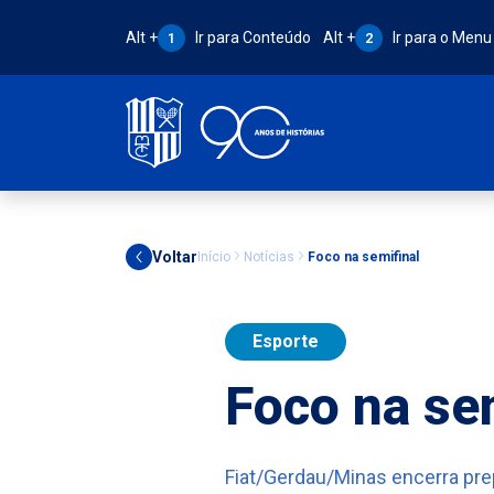
Atalho Alt + 1:
Atalho Alt + 2:
Alt +
Ir para Conteúdo
Alt +
Ir para o Menu
1
2
Voltar
Início
Notícias
Foco na semifinal
Esporte
Foco na se
Fiat/Gerdau/Minas encerra pre