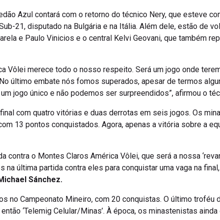
edão Azul contará com o retorno do técnico Nery, que esteve c
ub-21, disputado na Bulgária e na Itália. Além dele, estão de vo
Varela e Paulo Vinicios e o central Kelvi Geovani, que também r
ca Vôlei merece todo o nosso respeito. Será um jogo onde tere
a. No último embate nós fomos superados, apesar de termos alg
l é um jogo único e não podemos ser surpreendidos”, afirmou o téc
inal com quatro vitórias e duas derrotas em seis jogos. Os mina
 com 13 pontos conquistados. Agora, apenas a vitória sobre a e
ida contra o Montes Claros América Vôlei, que será a nossa ‘reva
s na última partida contra eles para conquistar uma vaga na fina
Michael Sánchez.
los no Campeonato Mineiro, com 20 conquistas. O último troféu 
ntão ‘Telemig Celular/Minas’. À época, os minastenistas ainda g