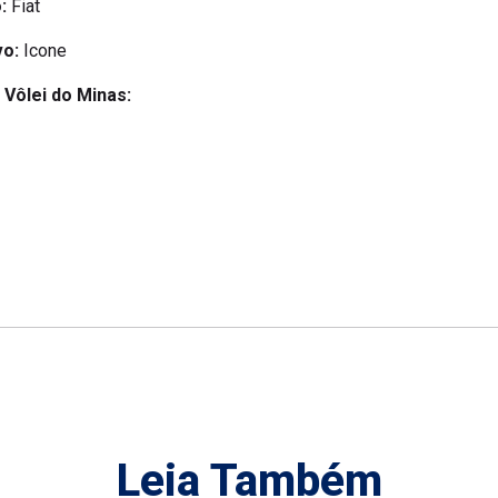
:
Fiat
vo:
Icone
 Vôlei do Minas:
Leia Também