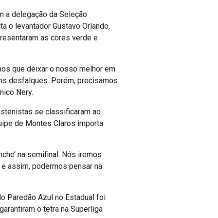
om a delegação da Seleção
lta o levantador Gustavo Orlando,
epresentaram as cores verde e
mos que deixar o nosso melhor em
uns desfalques. Porém, precisamos
nico Nery.
stenistas se classificaram ao
quipe de Montes Claros importa
nche’ na semifinal. Nós iremos
l, e assim, podermos pensar na
do Paredão Azul no Estadual foi
arantiram o tetra na Superliga