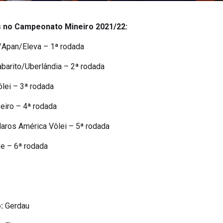
 no Campeonato Mineiro 2021/22:
/Apan/Eleva – 1ª rodada
barito/Uberlândia – 2ª rodada
ôlei – 3ª rodada
eiro – 4ª rodada
aros América Vôlei – 5ª rodada
be – 6ª rodada
:
Gerdau