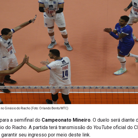
 no Ginásio do Riacho (Foto: Orlando Bento/MTC)
para a semifinal do
Campeonato Mineiro
. O duelo será diante
sio do Riacho. A partida terá transmissão do
YouTube
oficial do C
 garantir seu ingresso por meio deste link.