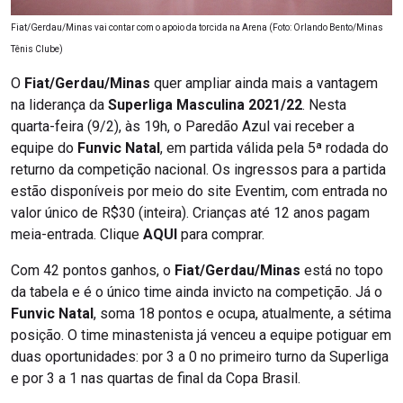
Fiat/Gerdau/Minas vai contar com o apoio da torcida na Arena (Foto: Orlando Bento/Minas
Tênis Clube)
O
Fiat/Gerdau/Minas
quer ampliar ainda mais a vantagem
na liderança da
Superliga Masculina 2021/22
. Nesta
quarta-feira (9/2), às 19h, o Paredão Azul vai receber a
equipe do
Funvic Natal
, em partida válida pela 5ª rodada do
returno da competição nacional. Os ingressos para a partida
estão disponíveis por meio do site Eventim, com entrada no
valor único de R$30 (inteira). Crianças até 12 anos pagam
meia-entrada. Clique
AQUI
para comprar.
Com 42 pontos ganhos, o
Fiat/Gerdau/Minas
está no topo
da tabela e é o único time ainda invicto na competição. Já o
Funvic Natal
, soma 18 pontos e ocupa, atualmente, a sétima
posição. O time minastenista já venceu a equipe potiguar em
duas oportunidades: por 3 a 0 no primeiro turno da Superliga
e por 3 a 1 nas quartas de final da Copa Brasil.