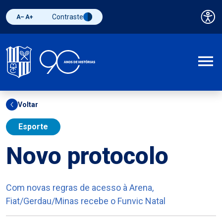
Contraste
Pai
Diminuir fonte
Aumentar fonte
Alternar contraste
A
Voltar
Esporte
Novo protocolo
Com novas regras de acesso à Arena,
Fiat/Gerdau/Minas recebe o Funvic Natal