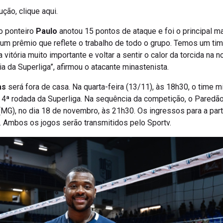
ução, clique aqui.
 o ponteiro
Paulo
anotou 15 pontos de ataque e foi o principal m
é um prêmio que reflete o trabalho de todo o grupo. Temos um tim
tória muito importante e voltar a sentir o calor da torcida na n
 da Superliga”, afirmou o atacante minastenista.
as
será fora de casa. Na quarta-feira (13/11), às 18h30, o time m
 4ª rodada da Superliga. Na sequência da competição, o Paredão
(MG), no dia 18 de novembro, às 21h30. Os ingressos para a par
 Ambos os jogos serão transmitidos pelo Sportv.