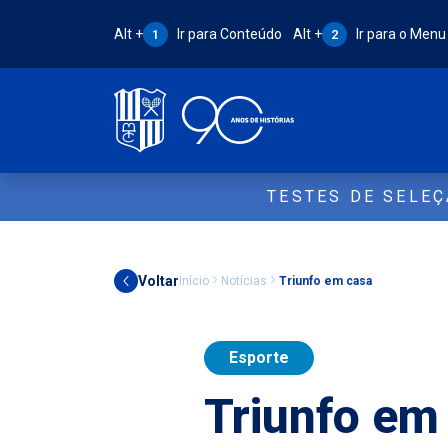
Atalho Alt + 1:
Atalho Alt + 2:
Alt +
Ir para Conteúdo
Alt +
Ir para o Menu
1
2
TESTES DE SELE
Voltar
Início
Notícias
Triunfo em casa
Esporte
Triunfo em