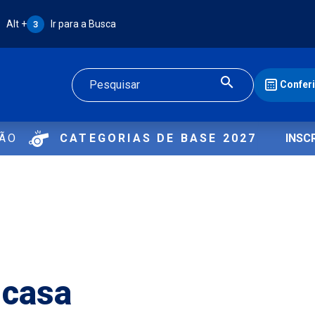
Atalho Alt + 3:
Alt +
Ir para a Busca
3
Confer
Buscar
ÇÃO
CATEGORIAS DE BASE 2027
INSC
 casa