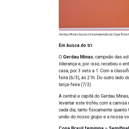
Gerdau Minas busca o tricampeonato da Copa Brasil 
Em busca do tri
O
Gerdau Minas
, campeão das edi
liderança e, por isso, recebeu o e
casa, por 3 sets a 1. Com a classi
feira (6/3), às 21h. Do outro lado
terça-feira (7/3).
A central e capitã do Gerdau Minas
levantar este troféu com a camisa
cada dia, tanto fisicamente quanto
união do nosso grupo e a nossa vo
Copa Brasil feminina – Semifinal