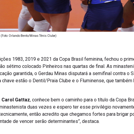
(Foto: Orlando Bento/Minas Tênis Clube)
ções 1983, 2019 e 2021 da Copa Brasil feminina, fechou o primei
ntão sétimo colocado Pinheiros nas quartas de final. As minaste
ficação garantida, o Gerdau Minas disputará a semifinal contra 
 da chave estão o Dentil/Praia Clube e o Fluminense, que também
,
Carol Gattaz
, conhece bem o caminho para o título da Copa Brasi
 minastenista duas vezes e espero ter esse privilégio novament
 tecnicamente, então acredito que chegamos fortes para brigar po
ntade de vencer serão determinantes”, destaca.