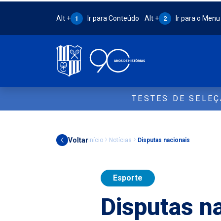
Atalho Alt + 1:
Atalho Alt + 2:
Alt +
Ir para Conteúdo
Alt +
Ir para o Menu
1
2
TESTES DE SELE
Voltar
Início
Notícias
Disputas nacionais
Esporte
Disputas n