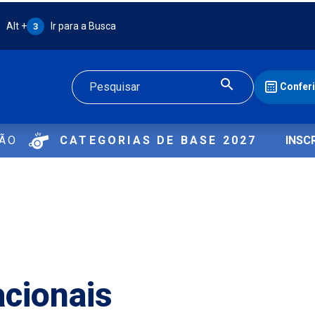
Atalho Alt + 3:
Alt +
Ir para a Busca
3
Confer
Buscar
ÇÃO
CATEGORIAS DE BASE 2027
INSC
acionais