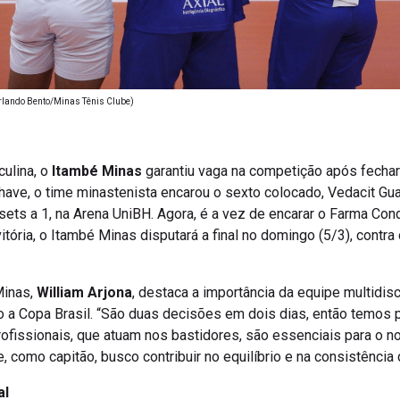
Orlando Bento/Minas Tênis Clube)
ulina, o
Itambé Minas
garantiu vaga na competição após fechar 
have, o time minastenista encarou o sexto colocado, Vedacit Gua
3 sets a 1, na Arena UniBH. Agora, é a vez de encarar o Farma Co
itória, o Itambé Minas disputará a final no domingo (5/3), contr
Minas,
William Arjona
, destaca a importância da equipe multidisc
 a Copa Brasil. “São duas decisões em dois dias, então temos p
profissionais, que atuam nos bastidores, são essenciais para o
 como capitão, busco contribuir no equilíbrio e na consistência d
al