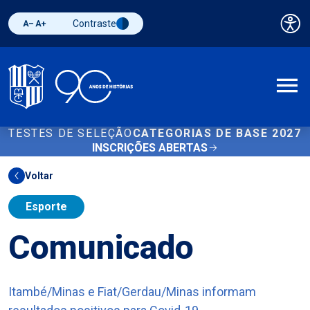
Contraste
Pai
Diminuir fonte
Aumentar fonte
Alternar contraste
A
TESTES DE SELEÇÃO
CATEGORIAS DE BASE 2027
INSCRIÇÕES ABERTAS
Voltar
Esporte
Comunicado
Itambé/Minas e Fiat/Gerdau/Minas informam