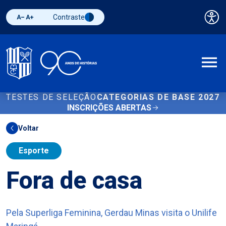
Contraste
Pai
Diminuir fonte
Aumentar fonte
Alternar contraste
A
TESTES DE SELEÇÃO
CATEGORIAS DE BASE 2027
INSCRIÇÕES ABERTAS
Voltar
Esporte
Fora de casa
Pela Superliga Feminina, Gerdau Minas visita o Unilife