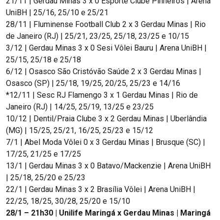
21/11 | Gerdau Minas 3 x 0 Esporte Clube Pinheiros | Arena
UniBH | 25/16, 25/10 e 25/21
28/11 | Fluminense Football Club 2 x 3 Gerdau Minas | Rio
de Janeiro (RJ) | 25/21, 23/25, 25/18, 23/25 e 10/15
3/12 | Gerdau Minas 3 x 0 Sesi Vôlei Bauru | Arena UniBH |
25/15, 25/18 e 25/18
6/12 | Osasco São Cristóvão Saúde 2 x 3 Gerdau Minas |
Osasco (SP) | 25/18, 19/25, 20/25, 25/23 e 14/16
*12/11 | Sesc RJ Flamengo 3 x 1 Gerdau Minas | Rio de
Janeiro (RJ) | 14/25, 25/19, 13/25 e 23/25
10/12 | Dentil/Praia Clube 3 x 2 Gerdau Minas | Uberlândia
(MG) | 15/25, 25/21, 16/25, 25/23 e 15/12
7/1 | Abel Moda Vôlei 0 x 3 Gerdau Minas | Brusque (SC) |
17/25, 21/25 e 17/25
13/1 | Gerdau Minas 3 x 0 Batavo/Mackenzie | Arena UniBH
| 25/18, 25/20 e 25/23
22/1 | Gerdau Minas 3 x 2 Brasília Vôlei | Arena UniBH |
22/25, 18/25, 30/28, 25/20 e 15/10
28/1 – 21h30 | Unilife Maringá x Gerdau Minas | Maringá