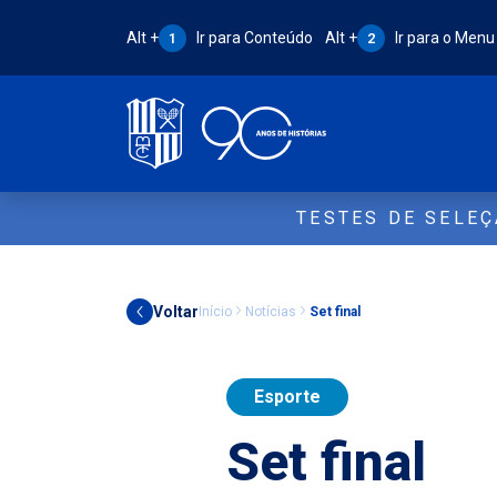
Atalho Alt + 1:
Atalho Alt + 2:
Alt +
Ir para Conteúdo
Alt +
Ir para o Menu
1
2
TESTES DE SELE
Voltar
Início
Notícias
Set final
Esporte
Set final