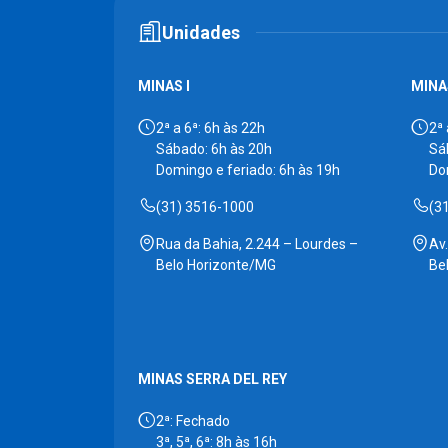
Unidades
MINAS I
MINAS
2ª a 6ª: 6h às 22h
2ª 
Sábado: 6h às 20h
Sá
Domingo e feriado: 6h às 19h
Do
(31) 3516-1000
(3
Rua da Bahia, 2.244 – Lourdes –
Av
Belo Horizonte/MG
Be
MINAS SERRA DEL REY
2ª: Fechado
3ª, 5ª, 6ª: 8h às 16h