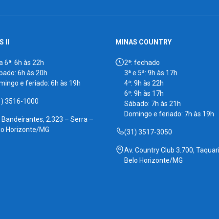
 II
MINAS COUNTRY
a 6ª: 6h às 22h
2ª: fechado
bado: 6h às 20h
3ª e 5ª: 9h às 17h
mingo e feriado: 6h às 19h
4ª: 9h às 22h
6ª: 9h às 17h
1) 3516-1000
Sábado: 7h às 21h
Domingo e feriado: 7h às 19h
. Bandeirantes, 2.323 – Serra –
lo Horizonte/MG
(31) 3517-3050
Av. Country Club 3.700, Taquari
Belo Horizonte/MG