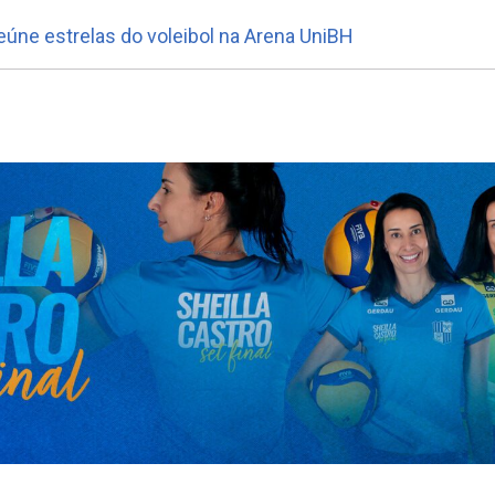
eúne estrelas do voleibol na Arena UniBH