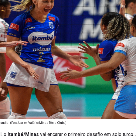
undial (Foto: Uarlen Valério/Minas Tênis Clube)
l, o
Itambé/Minas
vai encarar o primeiro desafio em solo turco.