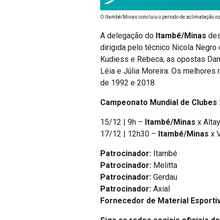
O Itambé/Minas concluiu o período de aclimatação na
A delegação do
Itambé/Minas
des
dirigida pelo técnico Nicola Negro 
Kudiess e Rebeca; as opostas Dani 
Léia e Júlia Moreira. Os melhores
de 1992 e 2018.
Campeonato Mundial de Clubes
15/12 | 9h –
Itambé/Minas
x Altay
17/12 | 12h30 –
Itambé/Minas
x V
Patrocinador:
Itambé
Patrocinador:
Melitta
Patrocinador:
Gerdau
Patrocinador:
Axial
Fornecedor de Material Esporti
Siga as redes sociais oficiais do