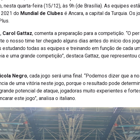
, nesta quarta-feira (15/12), às 9h (de Brasília). As equipes est
e 2021 do
Mundial de Clubes
é Ancara, a capital da Turquia. Os 
Plus.
s,
Carol Gattaz
, comenta a preparação para a competição. “O per
nte o nosso time ter chegado alguns dias antes do início dos jo
s estudando todas as equipes e treinando em função de cada uma
ia e uma grande competição”, destaca Gattaz, que representou 
icola Negro
, cada jogo será uma final. “Podemos dizer que a nos
ia de uma vitória neste jogo, porque o resultado pode determin
grande potencial de ataque, jogadoras muito experientes e fort
arar este jogo”, analisa o italiano.