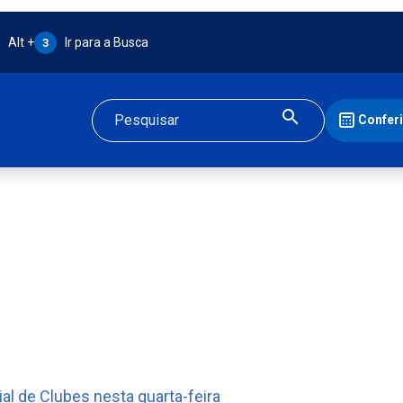
Atalho Alt + 3:
Alt +
Ir para a Busca
3
Confer
Buscar
al de Clubes nesta quarta-feira