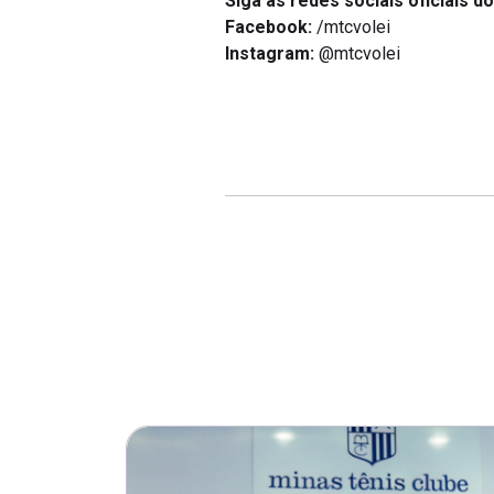
Facebook:
/mtcvolei
Instagram:
@mtcvolei