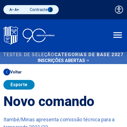
Contraste
Pai
Diminuir fonte
Aumentar fonte
Alternar contraste
A
TESTES DE SELEÇÃO
CATEGORIAS DE BASE 2027
INSCRIÇÕES ABERTAS
Voltar
Esporte
Novo comando
Itambé/Minas apresenta comissão técnica para a