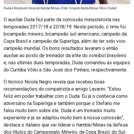
Duda e Nicola em treino do Itambé/Minas (Foto: Orlando Bento/Minas Tênis Clube)
O auxiliar Duda fez parte da comissão minastenista nas
temporadas 2017/18 e 2018/19. Neste período, o time foi
bicampeão mineiro, bicampeão sul-americano, campeão da
Copa Brasil e campeão da Superliga, além de ter sido vice-
campeão mundial. Os bons resultados levaram o então
auxiliar ao posto de treinador da elite do voleibol brasileiro
e, nas últimas duas temporadas, Duda comandou as equipes
do Curitiba Vôlei e São José dos Pinhais, respectivamente.
O técnico Nicola Negro revela que recebeu boas
recomendações do compatriota e amigo Lavarini. “Estou
feliz em poder trabalhar com o Duda. Eu já o conhecia como
adversário na Superliga e também porque o Stefano me
falou muito bem sobre ele. Duda é um treinador muito
experiente e já se adaptou muito bem à nossa comissão”,
destaca o italiano que vai liderar o Itambé/Minas na defesa
dos títulos do Campeonato Mineiro, da Copa Brasil, do Sul-