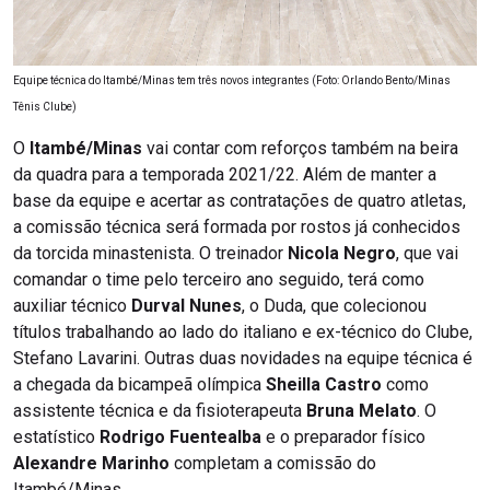
Equipe técnica do Itambé/Minas tem três novos integrantes (Foto: Orlando Bento/Minas
Tênis Clube)
O
Itambé/Minas
vai contar com reforços também na beira
da quadra para a temporada 2021/22. Além de manter a
base da equipe e acertar as contratações de quatro atletas,
a comissão técnica será formada por rostos já conhecidos
da torcida minastenista. O treinador
Nicola Negro
, que vai
comandar o time pelo terceiro ano seguido, terá como
auxiliar técnico
Durval Nunes
, o Duda, que colecionou
títulos trabalhando ao lado do italiano e ex-técnico do Clube,
Stefano Lavarini. Outras duas novidades na equipe técnica é
a chegada da bicampeã olímpica
Sheilla Castro
como
assistente técnica e da fisioterapeuta
Bruna Melato
. O
estatístico
Rodrigo Fuentealba
e o preparador físico
Alexandre Marinho
completam a comissão do
Itambé/Minas.