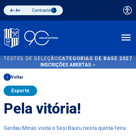
Contraste
Pai
Diminuir fonte
Aumentar fonte
Alternar contraste
A
TESTES DE SELEÇÃO
CATEGORIAS DE BASE 2027
INSCRIÇÕES ABERTAS
Voltar
Esporte
Pela vitória!
Gerdau Minas visita o Sesi Bauru nesta quinta-feira