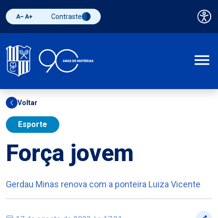
Contraste
Pai
Diminuir fonte
Aumentar fonte
Alternar contraste
A
Voltar
Esporte
Força jovem
Gerdau Minas renova com a ponteira Luiza Vicente