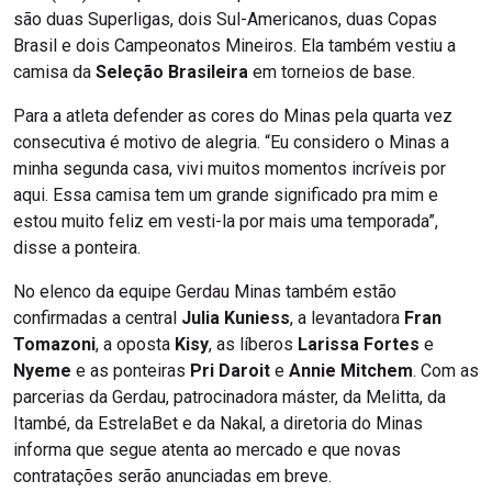
são duas Superligas, dois Sul-Americanos, duas Copas
Brasil e dois Campeonatos Mineiros. Ela também vestiu a
camisa da
Seleção Brasileira
em torneios de base.
Para a atleta defender as cores do Minas pela quarta vez
consecutiva é motivo de alegria. “Eu considero o Minas a
minha segunda casa, vivi muitos momentos incríveis por
aqui. Essa camisa tem um grande significado pra mim e
estou muito feliz em vesti-la por mais uma temporada”,
disse a ponteira.
No elenco da equipe Gerdau Minas também estão
confirmadas a central
Julia Kuniess
, a levantadora
Fran
Tomazoni
, a oposta
Kisy
, as líberos
Larissa Fortes
e
Nyeme
e as ponteiras
Pri Daroit
e
Annie Mitchem
. Com as
parcerias da Gerdau, patrocinadora máster, da Melitta, da
Itambé, da EstrelaBet e da Nakal, a diretoria do Minas
informa que segue atenta ao mercado e que novas
contratações serão anunciadas em breve.