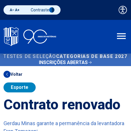
Contraste
Pai
Diminuir fonte
Aumentar fonte
Alternar contraste
A
TESTES DE SELEÇÃO
CATEGORIAS DE BASE 2027
INSCRIÇÕES ABERTAS
Voltar
Esporte
Contrato renovado
Gerdau Minas garante a permanência da levantadora