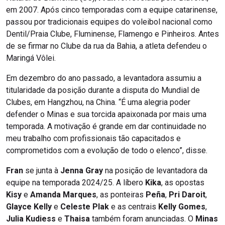
em 2007. Após cinco temporadas com a equipe catarinense,
passou por tradicionais equipes do voleibol nacional como
Dentil/Praia Clube, Fluminense, Flamengo e Pinheiros. Antes
de se firmar no Clube da rua da Bahia, a atleta defendeu o
Maringá Vôlei.
Em dezembro do ano passado, a levantadora assumiu a
titularidade da posição durante a disputa do Mundial de
Clubes, em Hangzhou, na China. “É uma alegria poder
defender o Minas e sua torcida apaixonada por mais uma
temporada. A motivação é grande em dar continuidade no
meu trabalho com profissionais tão capacitados e
comprometidos com a evolução de todo o elenco”, disse.
Fran
se junta à
Jenna Gray
na posição de levantadora da
equipe na temporada 2024/25. A líbero
Kika
, as opostas
Kisy
e
Amanda Marques
, as ponteiras
Peña
,
Pri Daroit
,
Glayce Kelly
e
Celeste Plak
e as centrais
Kelly Gomes
,
Julia Kudiess
e
Thaisa
também foram anunciadas. O
Minas