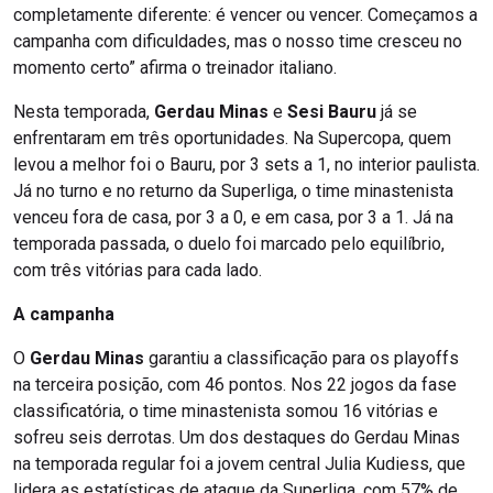
completamente diferente: é vencer ou vencer. Começamos a
campanha com dificuldades, mas o nosso time cresceu no
momento certo” afirma o treinador italiano.
Nesta temporada,
Gerdau Minas
e
Sesi Bauru
já se
enfrentaram em três oportunidades. Na Supercopa, quem
levou a melhor foi o Bauru, por 3 sets a 1, no interior paulista.
Já no turno e no returno da Superliga, o time minastenista
venceu fora de casa, por 3 a 0, e em casa, por 3 a 1. Já na
temporada passada, o duelo foi marcado pelo equilíbrio,
com três vitórias para cada lado.
A campanha
O
Gerdau Minas
garantiu a classificação para os playoffs
na terceira posição, com 46 pontos. Nos 22 jogos da fase
classificatória, o time minastenista somou 16 vitórias e
sofreu seis derrotas. Um dos destaques do Gerdau Minas
na temporada regular foi a jovem central Julia Kudiess, que
lidera as estatísticas de ataque da Superliga, com 57% de