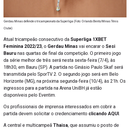
Gerdau Minas defende o tricampeonato da Superliga (Foto: Orlando Bento/Minas Tênis
Clube)
Atual tricampeão consecutivo da
Superliga 1XBET
Feminina 2022/23
, o
Gerdau Minas
vai encarar o
Sesi
Bauru
nas quartas de final da competição. O primeiro jogo
da série melhor de três será nesta sexta-feira (7/4), às
18h30, em Bauru (SP). A partida no Ginásio Paulo Skaf será
transmitida pelo SporTV 2. O segundo jogo será em Belo
Horizonte (MG), na próxima segunda-feira (10/4), às 21h. Os
ingressos para a partida na Arena UniBH já estão
disponíveis pelo Eventim.
Os profissionais de imprensa interessados em cobrir a
partida devem solicitar o credenciamento
clicando AQUI
.
A central e multicampeã
Thaisa
, que assumiu o posto de