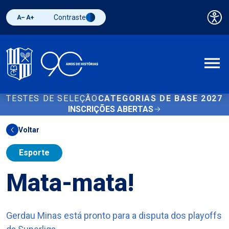
Contraste
Pai
Diminuir fonte
Aumentar fonte
Alternar contraste
A
TESTES DE SELEÇÃO
CATEGORIAS DE BASE 2027
INSCRIÇÕES ABERTAS
Voltar
Esporte
Mata-mata!
Gerdau Minas está pronto para a disputa dos playoffs