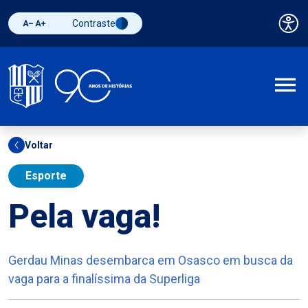
Contraste
Pai
Diminuir fonte
Aumentar fonte
Alternar contraste
A
Voltar
Esporte
Pela vaga!
Gerdau Minas desembarca em Osasco em busca da
vaga para a finalíssima da Superliga