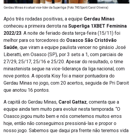
Gerdau Minas é o atual vice-líder da Superliga (Foto: TKS Sport/Carol Oliveira)
Após três rodadas positivas, a equipe
Gerdau Minas
conheceu a primeira derrota na
Superliga 1XBET Feminina
2022/23
. A noite de feriado desta terça-feira (15/11) foi
melhor para os torcedores do
Osasco São Cristóvão
Saúde
, que viram a equipe paulista vencer no ginásio José
Liberatti, em Osasco (SP), por 3 sets a 1, com parciais de
27/29, 25/17, 25/16 e 25/20. Apesar do resultado, o time
minastenista segue na vice-liderança da liga nacional, com
nove pontos. A oposta Kisy foi a maior pontuadora do
Gerdau Minas no jogo, com 20 acertos, seguida de Pri Daroit
que anotou 16 pontos.
A capitã do Gerdau Minas,
Carol Gattaz
, comenta que a
equipe ainda tem muito para evoluir nesta temporada. “O
Osasco jogou muito bem e nós cometemos muitos erros
hoje, então não conseguimos pressioná-las e propor o
nosso jogo. Sabemos que daqui pra frente não teremos vida