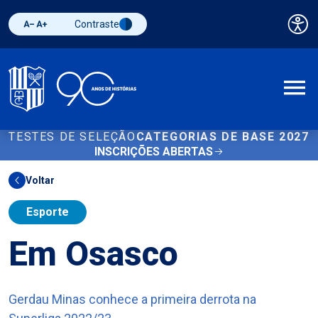
Contraste
Pai
Diminuir fonte
Aumentar fonte
Alternar contraste
A
TESTES DE SELEÇÃO
CATEGORIAS DE BASE 2027
INSCRIÇÕES ABERTAS
Voltar
Esporte
Em Osasco
Gerdau Minas conhece a primeira derrota na