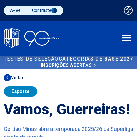
Contraste
Pai
Diminuir fonte
Aumentar fonte
Alternar contraste
A
TESTES DE SELEÇÃO
CATEGORIAS DE BASE 2027
INSCRIÇÕES ABERTAS
Voltar
Esporte
Vamos, Guerreiras!
Gerdau Minas abre a temporada 2025/26 da Superliga