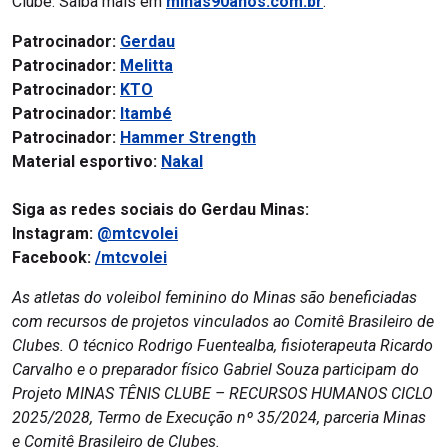
Clube. Saiba mais em
minas90anos.com.br
.
Patrocinador:
Gerdau
Patrocinador:
Melitta
Patrocinador:
KTO
Patrocinador:
Itambé
Patrocinador:
Hammer Strength
Material esportivo:
Nakal
Siga as redes sociais do Gerdau Minas:
Instagram:
@mtcvolei
Facebook:
/mtcvolei
As atletas do voleibol feminino do Minas são beneficiadas
com recursos de projetos vinculados ao Comitê Brasileiro de
Clubes. O técnico Rodrigo Fuentealba, fisioterapeuta Ricardo
Carvalho e o preparador físico Gabriel Souza participam do
Projeto MINAS TÊNIS CLUBE – RECURSOS HUMANOS CICLO
2025/2028, Termo de Execução nº 35/2024, parceria Minas
e Comitê Brasileiro de Clubes.