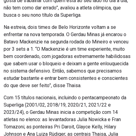
gosta de trabalhar com quem está ao seu lado no dia a dia,
não tem como dar errado”, avaliou a atleta olímpica, que
busca o seu nono título da Superliga.
Na estreia, dois times de Belo Horizonte voltam a se
enfrentar na nova temporada. O Gerdau Minas já encarou o
Batavo Mackenzie na segunda rodada do Mineiro e venceu
por 3 sets a 1. “O Mackenzie é um time experiente, muito
bem coordenado, com jogadoras extremamente habilidosas
que sabem usar o bloqueio e deixam a gente enlouquecida
no sistema defensivo. Então, sabemos que precisamos
estudar bastante e entrar bem consistentes e conscientes
do que deve ser feito”, disse Thaisa.
Com 15 títulos nacionais, incluindo o pentacampeonato da
Superliga (2001/02, 2018/19, 2020/21, 2021/22 e
2023/24), o Gerdau Minas inicia a competição com 14
atletas no elenco: as levantadoras Julia Nowicka e Fran
Tomazoni; as ponteiras Pri Daroit, Glayce Kelly, Hilary
Johnson e Ana Luiza Rüdiger; as centrais Thaisa, Julia