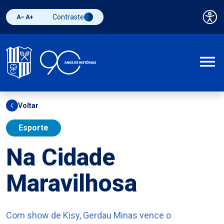
Contraste
Pai
Diminuir fonte
Aumentar fonte
Alternar contraste
A
Voltar
Esporte
Na Cidade
Maravilhosa
Com show de Kisy, Gerdau Minas vence o