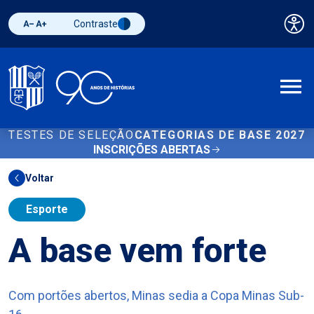
Contraste
Pai
Diminuir fonte
Aumentar fonte
Alternar contraste
A
TESTES DE SELEÇÃO
CATEGORIAS DE BASE 2027
INSCRIÇÕES ABERTAS
Voltar
Esporte
A base vem forte
Com portões abertos, Minas sedia a Copa Minas Sub-