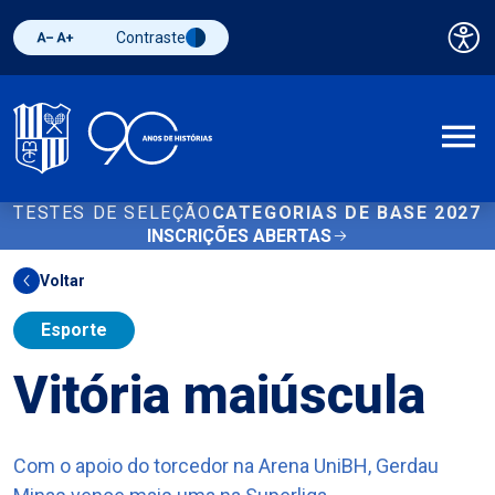
Contraste
Pai
Diminuir fonte
Aumentar fonte
Alternar contraste
A
TESTES DE SELEÇÃO
CATEGORIAS DE BASE 2027
INSCRIÇÕES ABERTAS
Voltar
Esporte
Vitória maiúscula
Com o apoio do torcedor na Arena UniBH, Gerdau