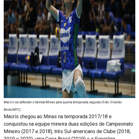
Macrís vai defender o Itambé/Minas pela quarta temporada seguida (Foto: Orlando
Bento/MTC)
Macrís chegou ao Minas na temporada 2017/18 e
conquistou na equipe mineira duas edições de Campeonato
Mineiro (2017 e 2018), três Sul-americano de Clube (2018,
2019 e 2020), uma Copa Brasil (2019) e a Superliga