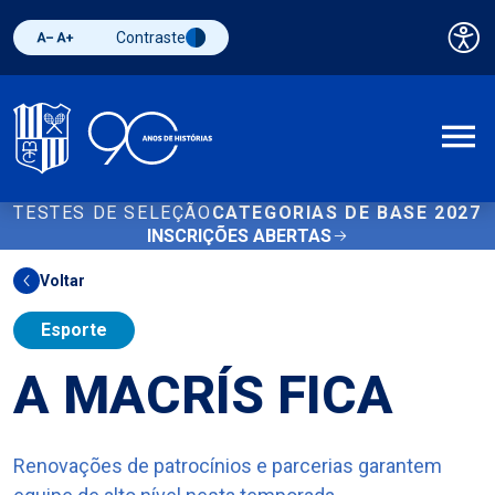
Contraste
Pai
Diminuir fonte
Aumentar fonte
Alternar contraste
A
TESTES DE SELEÇÃO
CATEGORIAS DE BASE 2027
INSCRIÇÕES ABERTAS
Voltar
Esporte
A MACRÍS FICA
Renovações de patrocínios e parcerias garantem