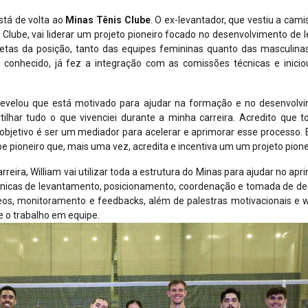
tá de volta ao
Minas Tênis Clube
. O ex-levantador, que vestiu a cam
lo Clube, vai liderar um projeto pioneiro focado no desenvolvimento 
tletas da posição, tanto das equipes femininas quanto das masculina
é conhecido, já fez a integração com as comissões técnicas e inici
 revelou que está motivado para ajudar na formação e no desenvolvim
tilhar tudo o que vivenciei durante a minha carreira. Acredito que
jetivo é ser um mediador para acelerar e aprimorar esse processo. E
 pioneiro que, mais uma vez, acredita e incentiva um um projeto pionei
reira, William vai utilizar toda a estrutura do Minas para ajudar no a
cnicas de levantamento, posicionamento, coordenação e tomada de dec
vídeos, monitoramento e feedbacks, além de palestras motivacionais 
e o trabalho em equipe.