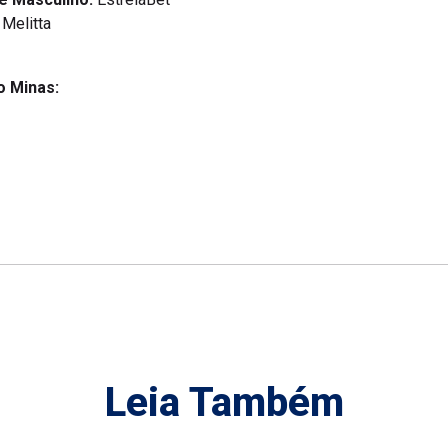
Melitta
o Minas:
Leia Também