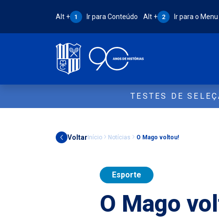
Atalho Alt + 1:
Atalho Alt + 2:
Alt +
Ir para Conteúdo
Alt +
Ir para o Menu
1
2
TESTES DE SELE
Voltar
Início
Notícias
O Mago voltou!
Esporte
O Mago vol