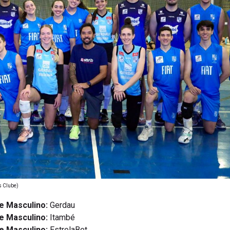
s Clube)
 e Masculino:
Gerdau
e Masculino:
Itambé
 e Masculino:
EstrelaBet