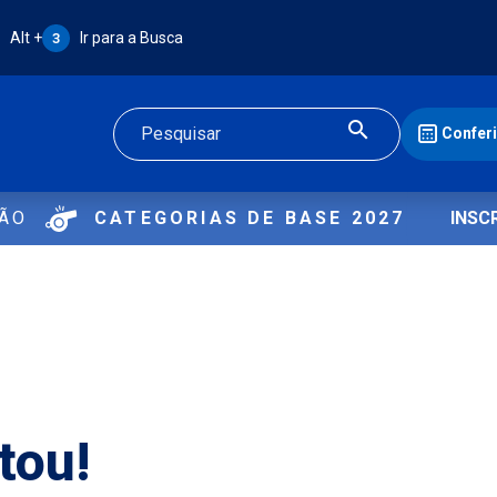
Atalho Alt + 3:
Alt +
Ir para a Busca
3
Confer
Buscar
ÇÃO
CATEGORIAS DE BASE 2027
INSC
tou!