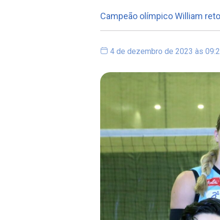
Campeão olímpico William reto
4 de dezembro de 2023 às 09: