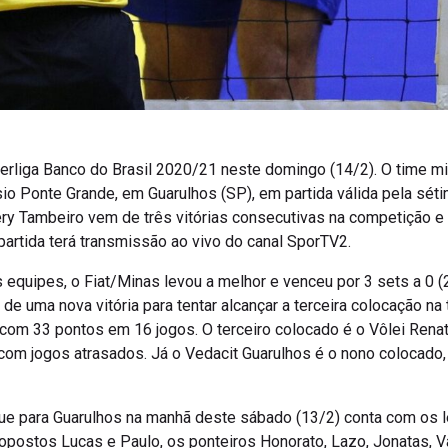
perliga Banco do Brasil 2020/21 neste domingo (14/2). O time mi
sio Ponte Grande, em Guarulhos (SP), em partida válida pela sét
ry Tambeiro vem de três vitórias consecutivas na competição 
 partida terá transmissão ao vivo do canal SporTV2.
s equipes, o Fiat/Minas levou a melhor e venceu por 3 sets a 0 
de uma nova vitória para tentar alcançar a terceira colocação na 
, com 33 pontos em 16 jogos. O terceiro colocado é o Vôlei Re
com jogos atrasados. Já o Vedacit Guarulhos é o nono colocado, 
ue para Guarulhos na manhã deste sábado (13/2) conta com os l
postos Lucas e Paulo, os ponteiros Honorato, Lazo, Jonatas, Va