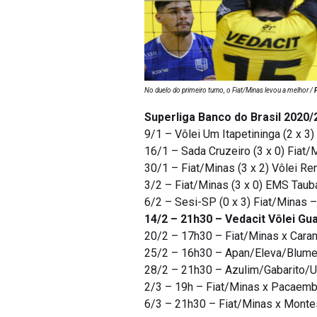
No duelo do primeiro turno, o Fiat/Minas levou a melhor /
Superliga Banco do Brasil 2020
9/1 – Vôlei Um Itapetininga (2 x 3
16/1 – Sada Cruzeiro (3 x 0) Fiat
30/1 – Fiat/Minas (3 x 2) Vôlei R
3/2 – Fiat/Minas (3 x 0) EMS Taub
6/2 – Sesi-SP (0 x 3) Fiat/Minas 
14/2 – 21h30 – Vedacit Vôlei Gu
20/2 – 17h30 – Fiat/Minas x Cara
25/2 – 16h30 – Apan/Eleva/Blumen
28/2 – 21h30 – Azulim/Gabarito/Ub
2/3 – 19h – Fiat/Minas x Pacaembu
6/3 – 21h30 – Fiat/Minas x Montes