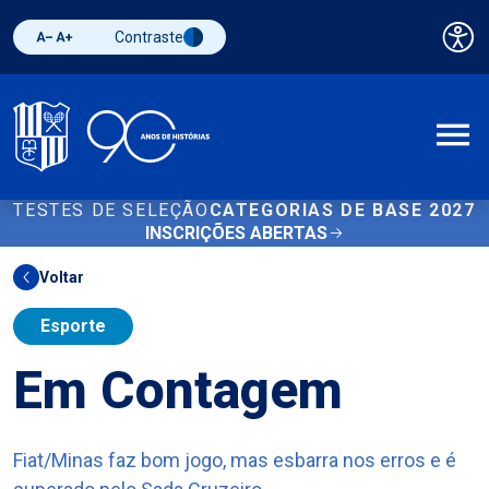
Contraste
Pai
Diminuir fonte
Aumentar fonte
Alternar contraste
A
TESTES DE SELEÇÃO
CATEGORIAS DE BASE 2027
INSCRIÇÕES ABERTAS
Voltar
Esporte
Em Contagem
Fiat/Minas faz bom jogo, mas esbarra nos erros e é