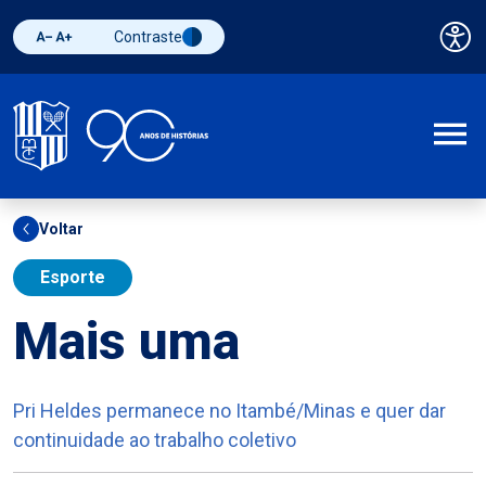
Contraste
Pai
Diminuir fonte
Aumentar fonte
Alternar contraste
A
Voltar
Esporte
Mais uma
Pri Heldes permanece no Itambé/Minas e quer dar
continuidade ao trabalho coletivo