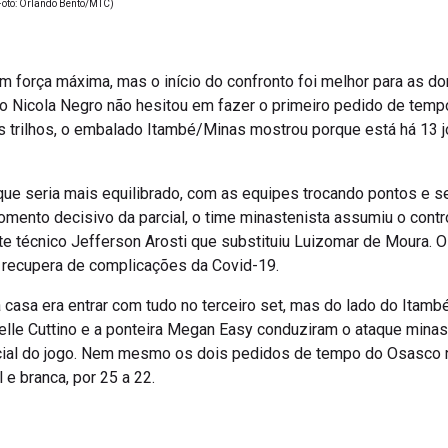
Foto: Orlando Bento/MTC)
 força máxima, mas o início do confronto foi melhor para as d
co Nicola Negro não hesitou em fazer o primeiro pedido de temp
os trilhos, o embalado Itambé/Minas mostrou porque está há 13 j
 que seria mais equilibrado, com as equipes trocando pontos e
mento decisivo da parcial, o time minastenista assumiu o contr
 técnico Jefferson Arosti que substituiu Luizomar de Moura. O 
e recupera de complicações da Covid-19.
da casa era entrar com tudo no terceiro set, mas do lado do Ita
elle Cuttino e a ponteira Megan Easy conduziram o ataque mina
ial do jogo. Nem mesmo os dois pedidos de tempo do Osasco n
l e branca, por 25 a 22.