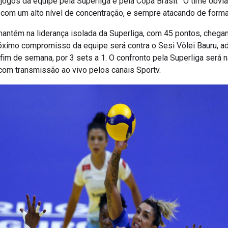
jogos da equipe pela Superliga e pela Copa Brasil. “O time obv
om um alto nível de concentração, e sempre atacando de forma 
mantém na liderança isolada da Superliga, com 45 pontos, chegan
róximo compromisso da equipe será contra o Sesi Vôlei Bauru, a
o fim de semana, por 3 sets a 1. O confronto pela Superliga será 
com transmissão ao vivo pelos canais Sportv.