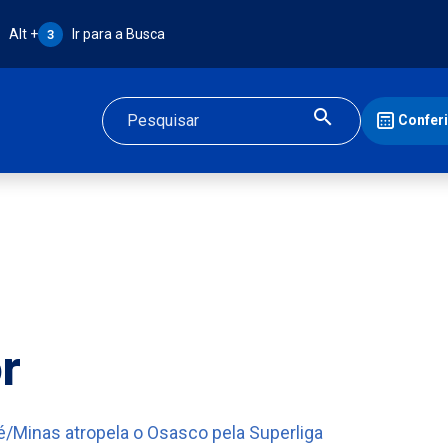
Atalho Alt + 3:
Alt +
Ir para a Busca
3
Confer
Buscar
r
é/Minas atropela o Osasco pela Superliga