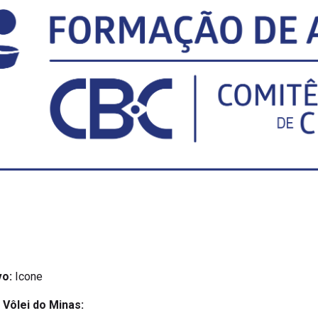
vo:
Icone
 Vôlei do Minas: