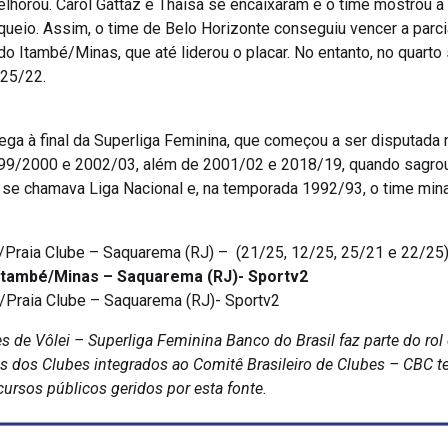
elhorou. Carol Gattaz e Thaisa se encaixaram e o time mostrou 
ueio. Assim, o time de Belo Horizonte conseguiu vencer a parcia
do Itambé/Minas, que até liderou o placar. No entanto, no quarto 
 25/22.
ega à final da Superliga Feminina, que começou a ser disputada
1999/2000 e 2002/03, além de 2001/02 e 2018/19, quando sagr
 se chamava Liga Nacional e, na temporada 1992/93, o time mina
l/Praia Clube – Saquarema (RJ) – (21/25, 12/25, 25/21 e 22/25
x Itambé/Minas – Saquarema (RJ)- Sportv2
/Praia Clube – Saquarema (RJ)- Sportv2
s de Vôlei – Superliga Feminina Banco do Brasil faz parte do ro
tas dos Clubes integrados ao Comitê Brasileiro de Clubes – CB
ursos públicos geridos por esta fonte.