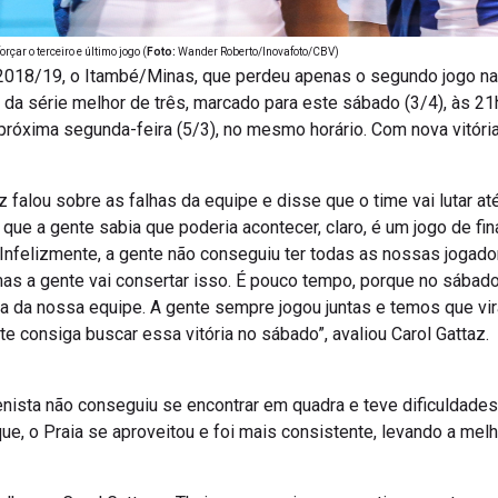
çar o terceiro e último jogo (
Foto:
Wander Roberto/Inovafoto/CBV)
18/19, o Itambé/Minas, que perdeu apenas o segundo jogo na 
 da série melhor de três, marcado para este sábado (3/4), às 2
 próxima segunda-feira (5/3), no mesmo horário. Com nova vitória
z falou sobre as falhas da equipe e disse que o time vai lutar até
a que a gente sabia que poderia acontecer, claro, é um jogo de fi
Infelizmente, a gente não conseguiu ter todas as nossas jogad
mas a gente vai consertar isso. É pouco tempo, porque no sábado
ça da nossa equipe. A gente sempre jogou juntas e temos que vira
e consiga buscar essa vitória no sábado”, avaliou Carol Gattaz.
nista não conseguiu se encontrar em quadra e teve dificuldades
ue, o Praia se aproveitou e foi mais consistente, levando a mel