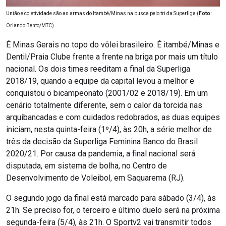
União e coletividade são as armas do Itambé/Minas na busca pelo tri da Superliga (
Foto:
Orlando Bento/MTC)
É Minas Gerais no topo do vôlei brasileiro. É itambé/Minas e
Dentil/Praia Clube frente a frente na briga por mais um título
nacional. Os dois times reeditam a final da Superliga
2018/19, quando a equipe da capital levou a melhor e
conquistou o bicampeonato (2001/02 e 2018/19). Em um
cenário totalmente diferente, sem o calor da torcida nas
arquibancadas e com cuidados redobrados, as duas equipes
iniciam, nesta quinta-feira (1º/4), às 20h, a série melhor de
três da decisão da Superliga Feminina Banco do Brasil
2020/21. Por causa da pandemia, a final nacional será
disputada, em sistema de bolha, no Centro de
Desenvolvimento de Voleibol, em Saquarema (RJ).
O segundo jogo da final está marcado para sábado (3/4), às
21h. Se preciso for, o terceiro e último duelo será na próxima
segunda-feira (5/4), às 21h. O Sportv2 vai transmitir todos