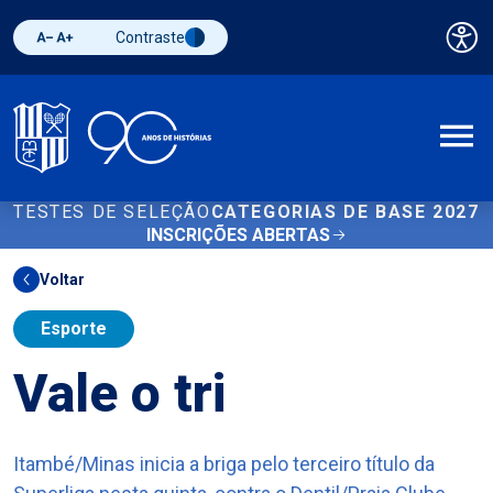
Contraste
Pai
Diminuir fonte
Aumentar fonte
Alternar contraste
A
TESTES DE SELEÇÃO
CATEGORIAS DE BASE 2027
INSCRIÇÕES ABERTAS
Voltar
Esporte
Vale o tri
Itambé/Minas inicia a briga pelo terceiro título da