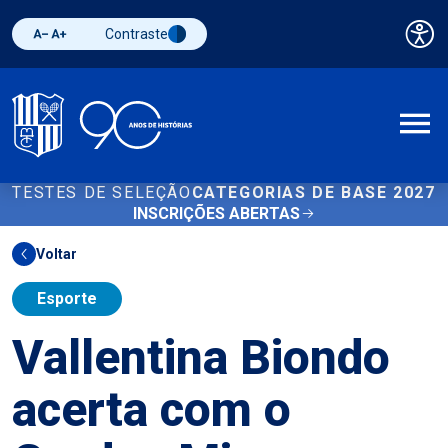
Contraste
Pai
Diminuir fonte
Aumentar fonte
Alternar contraste
A
TESTES DE SELEÇÃO
CATEGORIAS DE BASE 2027
INSCRIÇÕES ABERTAS
Voltar
Esporte
Vallentina Biondo
acerta com o