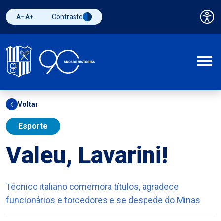
Contraste
Pai
Diminuir fonte
Aumentar fonte
Alternar contraste
A
Voltar
Esporte
Valeu, Lavarini!
Técnico italiano comemora títulos, agradece
funcionários e torcedores e se despede do Minas