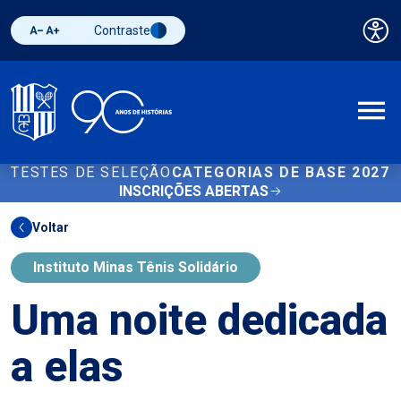
Contraste
Pai
Diminuir fonte
Aumentar fonte
Alternar contraste
A
TESTES DE SELEÇÃO
CATEGORIAS DE BASE 2027
INSCRIÇÕES ABERTAS
Voltar
Instituto Minas Tênis Solidário
Uma noite dedicada
a elas