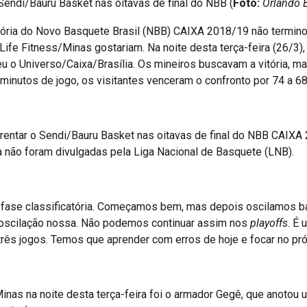
tória do Novo Basquete Brasil (NBB) CAIXA 2018/19 não termin
ife Fitness/Minas gostariam. Na noite desta terça-feira (26/3),
u o Universo/Caixa/Brasília. Os mineiros buscavam a vitória, m
minutos de jogo, os visitantes venceram o confronto por 74 a 68
nfrentar o Sendi/Bauru Basket nas oitavas de final do NBB CAIX
a não foram divulgadas pela Liga Nacional de Basquete (LNB).
a fase classificatória. Começamos bem, mas depois oscilamos 
a oscilação nossa. Não podemos continuar assim nos
playoffs
. É 
três jogos. Temos que aprender com erros de hoje e focar no pr
inas na noite desta terça-feira foi o armador Gegê, que anotou 
ncias).