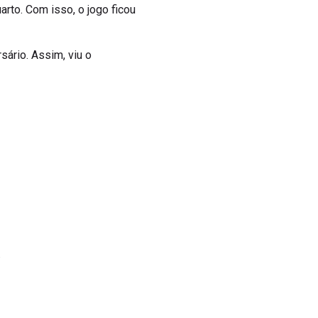
rto. Com isso, o jogo ficou
ário. Assim, viu o
.