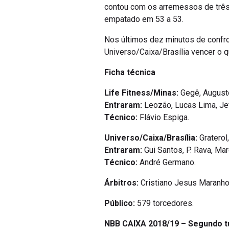
contou com os arremessos de três 
empatado em 53 a 53.
Nos últimos dez minutos de confro
Universo/Caixa/Brasília vencer o qu
Ficha técnica
Life Fitness/Minas:
Gegê, Augusto
Entraram:
Leozão, Lucas Lima, Je
Técnico:
Flávio Espiga.
Universo/Caixa/Brasília:
Graterol
Entraram:
Gui Santos, P. Rava, Mar
Técnico:
André Germano.
Árbitros:
Cristiano Jesus Maranho, 
Público:
579 torcedores.
NBB CAIXA 2018/19 – Segundo t