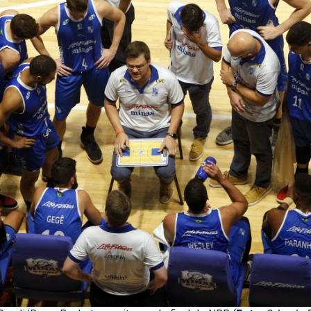
 Sendi/Bauru Basket nas oitavas de final do NBB (
Foto:
Orlando 