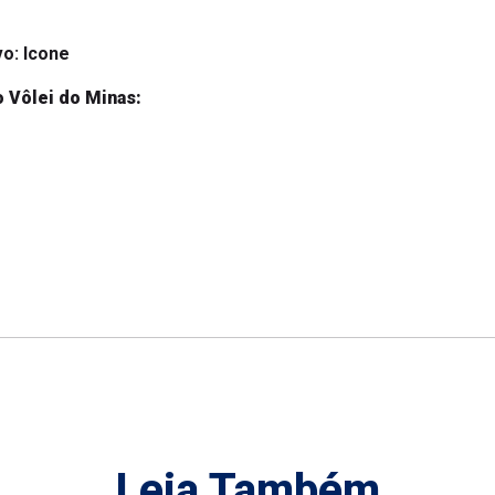
vo: Icone
o Vôlei do Minas:
Leia Também