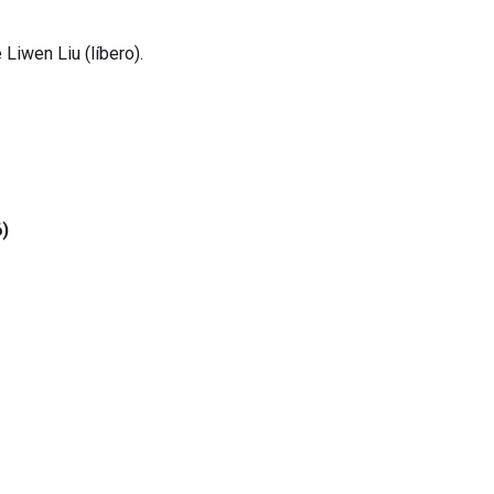
Liwen Liu (líbero).
6
)