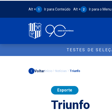
Atalho Alt + 1:
Atalho Alt + 2:
Alt +
Ir para Conteúdo
Alt +
Ir para o Menu
1
2
TESTES DE SELE
Voltar
Início
Notícias
Triunfo
Esporte
Triunfo