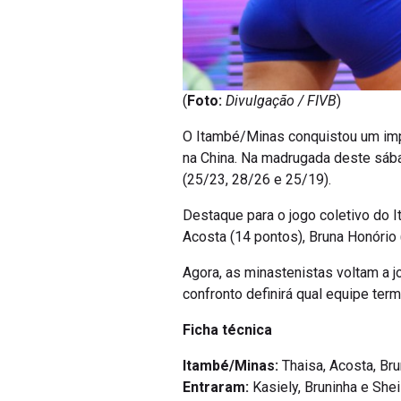
(
Foto:
Divulgação / FIVB
)
O Itambé/Minas conquistou um imp
na China. Na madrugada deste sábad
(25/23, 28/26 e 25/19).
Destaque para o jogo coletivo do I
Acosta (14 pontos), Bruna Honório 
Agora, as minastenistas voltam a jo
confronto definirá qual equipe te
Ficha técnica
Itambé/Minas:
Thaisa, Acosta, Bru
Entraram:
Kasiely, Bruninha e Sheil