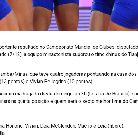
ortante resultado no Campeonato Mundial de Clubes, disputado
o (7/12), a equipe minastenista superou o time chinês do Tianj
també/Minas, que teve quatro jogadoras pontuando na casa dos d
(13 pontos) e Vivian Pellegrino (10 pontos).
gar na madrugada deste domingo, às 3h (horário de Brasília), con
rminará na quinta posição e quem será o sexto melhor time do C
na Honório, Vivian, Deja McClendon, Macrís e Léia (líbero).
la.