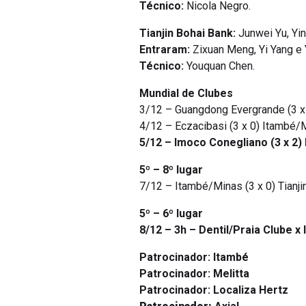
Técnico:
Nicola Negro.
Tianjin Bohai Bank:
Junwei Yu, Yin
Entraram:
Zixuan Meng, Yi Yang e
Técnico:
Youquan Chen.
Mundial de Clubes
3/12 – Guangdong Evergrande (3 x
4/12 – Eczacibasi (3 x 0) Itambé/
5/12 – Imoco Conegliano (3 x 2)
5º – 8º lugar
7/12 – Itambé/Minas (3 x 0) Tianji
5º – 6º lugar
8/12 – 3h – Dentil/Praia Clube 
Patrocinador:
Itambé
Patrocinador:
Melitta
Patrocinador:
Localiza Hertz
Patrocinador:
Axial