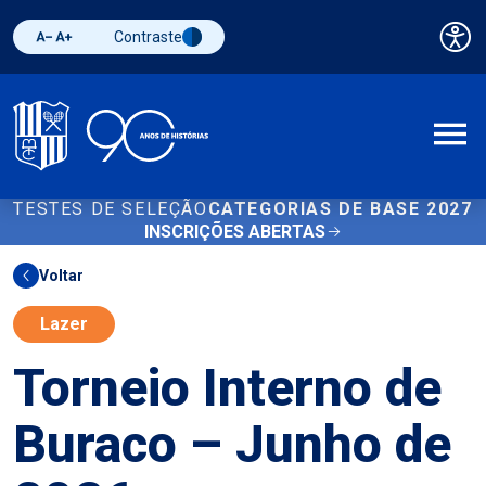
Contraste
Pai
Diminuir fonte
Aumentar fonte
Alternar contraste
A
TESTES DE SELEÇÃO
CATEGORIAS DE BASE 2027
INSCRIÇÕES ABERTAS
Voltar
Lazer
Torneio Interno de
Buraco – Junho de