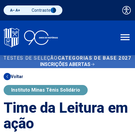
Contraste
Pai
Diminuir fonte
Aumentar fonte
Alternar contraste
A
TESTES DE SELEÇÃO
CATEGORIAS DE BASE 2027
INSCRIÇÕES ABERTAS
Voltar
Instituto Minas Tênis Solidário
Time da Leitura em
ação