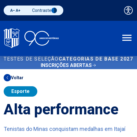
Contraste
Pai
Diminuir fonte
Aumentar fonte
Alternar contraste
A
TESTES DE SELEÇÃO
CATEGORIAS DE BASE 2027
INSCRIÇÕES ABERTAS
Voltar
Esporte
Alta performance
Tenistas do Minas conquistam medalhas em Itajaí