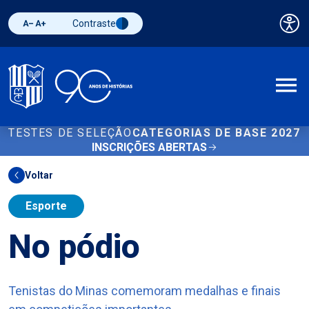
Contraste
Pai
Diminuir fonte
Aumentar fonte
Alternar contraste
A
TESTES DE SELEÇÃO
CATEGORIAS DE BASE 2027
INSCRIÇÕES ABERTAS
Voltar
Esporte
No pódio
Tenistas do Minas comemoram medalhas e finais