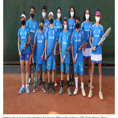
Delegação que disputou torneios em Itaúna (MG) e Serra Negra (SP) (Foto: Minas Tênis