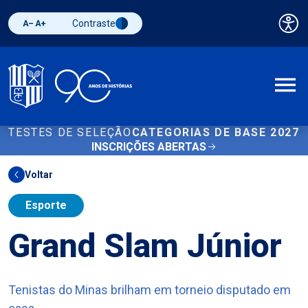
Contraste
Pai
Diminuir fonte
Aumentar fonte
Alternar contraste
A
TESTES DE SELEÇÃO
CATEGORIAS DE BASE 2027
INSCRIÇÕES ABERTAS
Voltar
Esporte
Grand Slam Júnior
Tenistas do Minas brilham em torneio disputado em