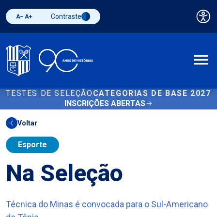
Contraste
Pai
Diminuir fonte
Aumentar fonte
Alternar contraste
A
TESTES DE SELEÇÃO
CATEGORIAS DE BASE 2027
INSCRIÇÕES ABERTAS
Voltar
Esporte
Na Seleção
Técnica do Minas é convocada para o Sul-Americano