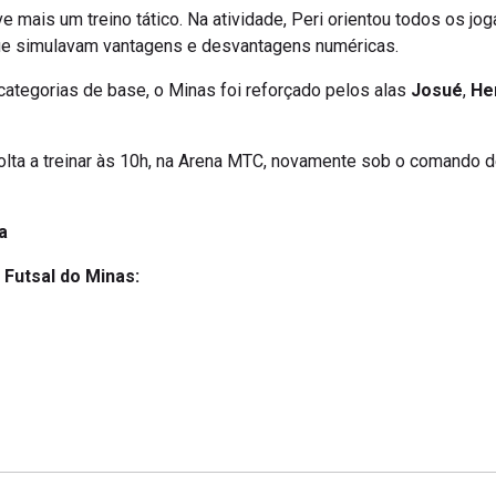
eve mais um treino tático. Na atividade, Peri orientou todos os
ue simulavam vantagens e desvantagens numéricas.
ategorias de base, o Minas foi reforçado pelos alas
Josué
,
He
volta a treinar às 10h, na Arena MTC, novamente sob o comando d
a
o Futsal do Minas: