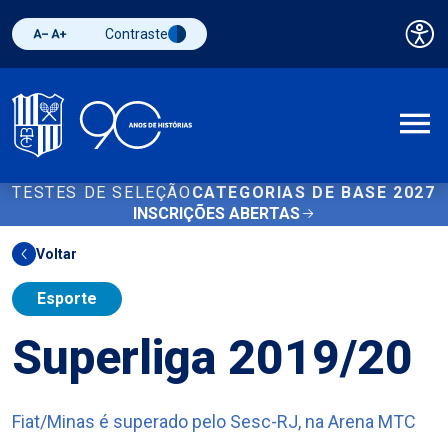
Contraste
Pai
Diminuir fonte
Aumentar fonte
Alternar contraste
A
TESTES DE SELEÇÃO
CATEGORIAS DE BASE 2027
INSCRIÇÕES ABERTAS
Voltar
Esporte
Superliga 2019/20
Fiat/Minas é superado pelo Sesc-RJ, na Arena MTC