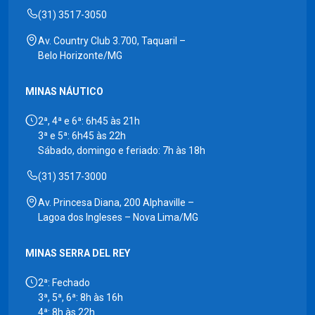
(31) 3517-3050
Av. Country Club 3.700, Taquaril –
Belo Horizonte/MG
MINAS NÁUTICO
2ª, 4ª e 6ª: 6h45 às 21h
3ª e 5ª: 6h45 às 22h
Sábado, domingo e feriado: 7h às 18h
(31) 3517-3000
Av. Princesa Diana, 200 Alphaville –
Lagoa dos Ingleses – Nova Lima/MG
MINAS SERRA DEL REY
2ª: Fechado
3ª, 5ª, 6ª: 8h às 16h
4ª: 8h às 22h