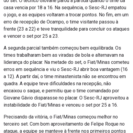
do set. O técnico Giovane parou a partida quando o time da
casa vencia por 18 a 16. Na sequência, o Sesc-RJ empatou
o jogo, e as equipes voltaram a trocar pontos. No fim, em um
erro de recepção de Ocampo, o time visitante passou à
frente (23 a 22) e teve tranquilidade para concluir os ataques
e vencer o set por 25 a 23.
A segunda parcial também começou bem equilibrada. Os
times trabalharam bem as viradas de bola e alternavam na
liderança do placar. Na metade do set, o Fiat/Minas cometeu
erros em sequência e viu o Sesc-RJ abrir boa vantagem (16
a 12). A partir daí, o time minastenista não se encontrou em
quadra. A equipe teve dificuldades na recepção, não
encaixou o saque, e permitiu que o time comandado por
Giovane Gávio disparasse no placar. O Sesc-RJ aproveitou a
instabilidade do Fiat/Minas e venceu o set por 25 a 16.
Precisando da vitória, o Fiat/Minas começou melhor no
terceiro set. Com bom aproveitamento de Felipe Roque no
ataque, a equipe se manteve à frente nos primeiros pontos