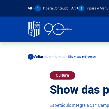
Atalho Alt + 1:
Atalho Alt + 2:
Alt +
Ir para Conteúdo
Alt +
Ir para o Menu
1
2
Voltar
Início
Notícias
Show das princesas
Cultura
Show das p
Espetáculo integra a 51ª Camp