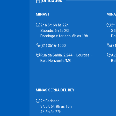
Unidades
MINAS I
MINAS
2ª a 6ª: 6h às 22h
2ª 
Sábado: 6h às 20h
Sá
Domingo e feriado: 6h às 19h
Do
(31) 3516-1000
(3
Rua da Bahia, 2.244 – Lourdes –
Av
Belo Horizonte/MG
Be
MINAS SERRA DEL REY
2ª: Fechado
3ª, 5ª, 6ª: 8h às 16h
4ª: 8h às 22h