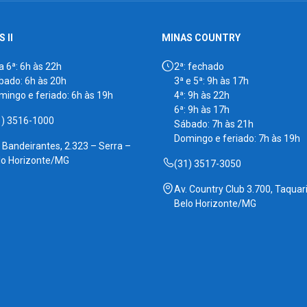
 II
MINAS COUNTRY
a 6ª: 6h às 22h
2ª: fechado
bado: 6h às 20h
3ª e 5ª: 9h às 17h
mingo e feriado: 6h às 19h
4ª: 9h às 22h
6ª: 9h às 17h
1) 3516-1000
Sábado: 7h às 21h
Domingo e feriado: 7h às 19h
. Bandeirantes, 2.323 – Serra –
lo Horizonte/MG
(31) 3517-3050
Av. Country Club 3.700, Taquari
Belo Horizonte/MG