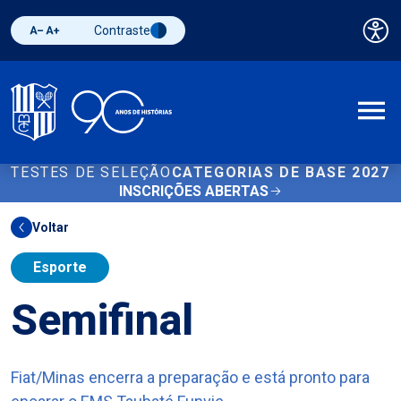
Contraste
Pai
Diminuir fonte
Aumentar fonte
Alternar contraste
A
TESTES DE SELEÇÃO
CATEGORIAS DE BASE 2027
INSCRIÇÕES ABERTAS
Voltar
Esporte
Semifinal
Fiat/Minas encerra a preparação e está pronto para