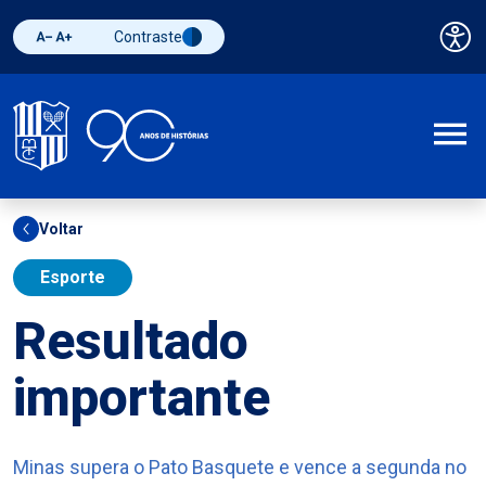
Contraste
Pai
Diminuir fonte
Aumentar fonte
Alternar contraste
A
Voltar
Esporte
Resultado
importante
Minas supera o Pato Basquete e vence a segunda no