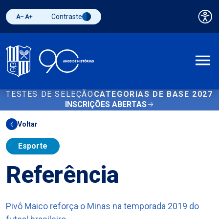
Contraste
Pai
Diminuir fonte
Aumentar fonte
Alternar contraste
A
TESTES DE SELEÇÃO
CATEGORIAS DE BASE 2027
INSCRIÇÕES ABERTAS
Voltar
Esporte
Referência
Pivô Maico reforça o Minas na temporada 2019 do