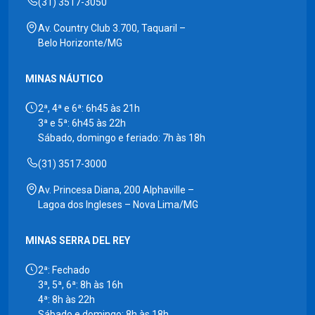
(31) 3517-3050
Av. Country Club 3.700, Taquaril –
Belo Horizonte/MG
MINAS NÁUTICO
2ª, 4ª e 6ª: 6h45 às 21h
3ª e 5ª: 6h45 às 22h
Sábado, domingo e feriado: 7h às 18h
(31) 3517-3000
Av. Princesa Diana, 200 Alphaville –
Lagoa dos Ingleses – Nova Lima/MG
MINAS SERRA DEL REY
2ª: Fechado
3ª, 5ª, 6ª: 8h às 16h
4ª: 8h às 22h
Sábado e domingo: 8h às 18h