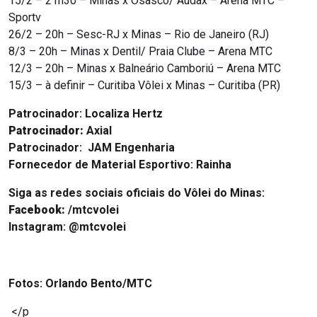
15/2 – 21h30 – Minas x Osasco/ Audax – Arena MTC –
Sportv
26/2 – 20h – Sesc-RJ x Minas – Rio de Janeiro (RJ)
8/3 – 20h – Minas x Dentil/ Praia Clube – Arena MTC
12/3 – 20h – Minas x Balneário Camboriú – Arena MTC
15/3 – à definir – Curitiba Vôlei x Minas – Curitiba (PR)
Patrocinador:
Localiza Hertz
Patrocinador:
Axial
Patrocinador:
JAM Engenharia
Fornecedor de Material Esportivo:
Rainha
Siga as redes sociais oficiais do Vôlei do Minas:
Facebook:
/mtcvolei
Instagram:
@mtcvolei
Fotos: Orlando Bento/MTC
</p