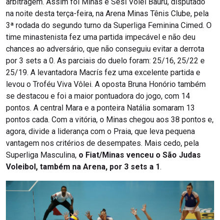
arbitragem. Assim foi Minas e Sesi Vôlei Bauru, disputado
na noite desta terça-feira, na Arena Minas Tênis Clube, pela
3ª rodada do segundo turno da Superliga Feminina Cimed. O
time minastenista fez uma partida impecável e não deu
chances ao adversário, que não conseguiu evitar a derrota
por 3 sets a 0. As parciais do duelo foram: 25/16, 25/22 e
25/19. A levantadora Macrís fez uma excelente partida e
levou o Troféu Viva Vôlei. A oposta Bruna Honório também
se destacou e foi a maior pontuadora do jogo, com 14
pontos. A central Mara e a ponteira Natália somaram 13
pontos cada. Com a vitória, o Minas chegou aos 38 pontos e,
agora, divide a liderança com o Praia, que leva pequena
vantagem nos critérios de desempates. Mais cedo, pela
Superliga Masculina,
o Fiat/Minas venceu o São Judas
Voleibol, também na Arena, por 3 sets a 1
.