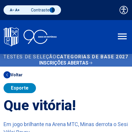
Contraste
Pai
Diminuir fonte
Aumentar fonte
Alternar contraste
A
TESTES DE SELEÇÃO
CATEGORIAS DE BASE 2027
INSCRIÇÕES ABERTAS
Voltar
Esporte
Que vitória!
Em jogo brilhante na Arena MTC, Minas derrota o Sesi