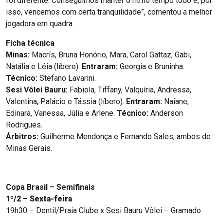
foi diferente. Conseguimos manter o ritmo tempo todo e, por
isso, vencemos com certa tranquilidade”, comentou a melhor
jogadora em quadra.
Ficha técnica
Minas:
Macrís, Bruna Honório, Mara, Carol Gattaz, Gabi,
Natália e Léia (líbero).
Entraram:
Georgia e Bruninha.
Técnico:
Stefano Lavarini.
Sesi Vôlei Bauru:
Fabiola, Tiffany, Valquíria, Andressa,
Valentina, Palácio e Tássia (líbero).
Entraram:
Naiane,
Edinara, Vanessa, Júlia e Arlene.
Técnico:
Anderson
Rodrigues.
Árbitros:
Guilherme Mendonça e Fernando Sales, ambos de
Minas Gerais.
Copa Brasil – Semifinais
1º/2 – Sexta-feira
19h30 – Dentil/Praia Clube x Sesi Bauru Vôlei – Gramado