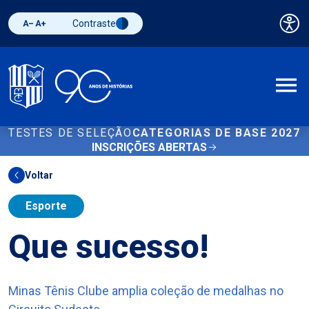
Contraste
Pai
Diminuir fonte
Aumentar fonte
Alternar contraste
A
TESTES DE SELEÇÃO
CATEGORIAS DE BASE 2027
INSCRIÇÕES ABERTAS
Voltar
Esporte
Que sucesso!
Minas Tênis Clube amplia coleção de medalhas no