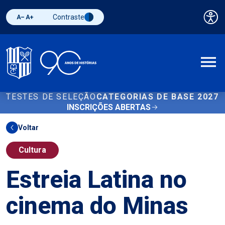
Contraste
Pai
Diminuir fonte
Aumentar fonte
Alternar contraste
A
TESTES DE SELEÇÃO
CATEGORIAS DE BASE 2027
INSCRIÇÕES ABERTAS
Voltar
Cultura
Estreia Latina no
cinema do Minas