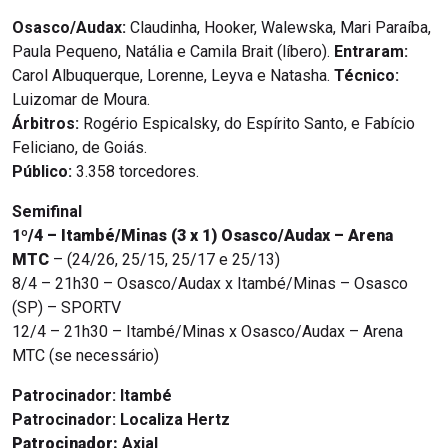
Osasco/Audax:
Claudinha, Hooker, Walewska, Mari Paraíba,
Paula Pequeno, Natália e Camila Brait (líbero).
Entraram:
Carol Albuquerque, Lorenne, Leyva e Natasha.
Técnico:
Luizomar de Moura.
Árbitros:
Rogério Espicalsky, do Espírito Santo, e Fabício
Feliciano, de Goiás.
Público:
3.358 torcedores.
Semifinal
1º/4 – Itambé/Minas (3 x 1) Osasco/Audax – Arena
MTC
– (24/26, 25/15, 25/17 e 25/13)
8/4 – 21h30 – Osasco/Audax x Itambé/Minas – Osasco
(SP) – SPORTV
12/4 – 21h30 – Itambé/Minas x Osasco/Audax – Arena
MTC (se necessário)
Patrocinador:
Itambé
Patrocinador:
Localiza Hertz
Patrocinador:
Axial