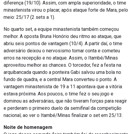
diferença (19/10). Assim, com ampla superioridade, o time
minastenista virou o placar, após ataque forte de Mara, pelo
meio: 25/17 (2 sets a 1).
No quarto set, a equipe minastenista também começou
melhor. A oposta Bruna Honório deu ritmo ao ataque, que
abriu seis pontos de vantagem (10/4). A partir daí, o time
adversário deixou o nervosismo tomar conta e cometeu
erros na recepção e no ataque. Assim, o Itambé/Minas
aproveitou melhor as chances. O torcedor, fez a festa na
arquibancada quando a ponteira Gabi salvou uma bola no
fundo de quadra, e a central Mara converteu o ponto. A
vantagem minastenista de 19 a 11 apontava que a vitória
estava próxima. Aos poucos, o time fez o seu jogo e
dominou as adversárias, que não tiveram forças para reagir
e perderam o primeiro duelo da semifinal da competição
nacional, ao ver o Itambé/Minas finalizar o set em 25/13.
Noite de homenagem