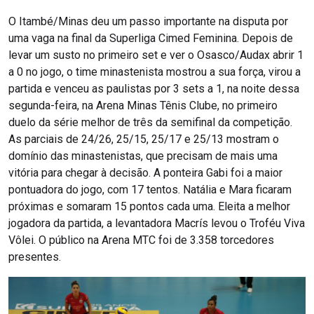
O Itambé/Minas deu um passo importante na disputa por
uma vaga na final da Superliga Cimed Feminina. Depois de
levar um susto no primeiro set e ver o Osasco/Audax abrir 1
a 0 no jogo, o time minastenista mostrou a sua força, virou a
partida e venceu as paulistas por 3 sets a 1, na noite dessa
segunda-feira, na Arena Minas Tênis Clube, no primeiro
duelo da série melhor de três da semifinal da competição.
As parciais de 24/26, 25/15, 25/17 e 25/13 mostram o
domínio das minastenistas, que precisam de mais uma
vitória para chegar à decisão. A ponteira Gabi foi a maior
pontuadora do jogo, com 17 tentos. Natália e Mara ficaram
próximas e somaram 15 pontos cada uma. Eleita a melhor
jogadora da partida, a levantadora Macrís levou o Troféu Viva
Vôlei. O público na Arena MTC foi de 3.358 torcedores
presentes.