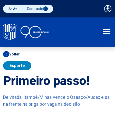
Contraste
Pai
Diminuir fonte
Aumentar fonte
Alternar contraste
A
Voltar
Esporte
Primeiro passo!
De virada, Itambé/Minas vence o Osasco/Audax e sai
na frente na briga por vaga na decisão